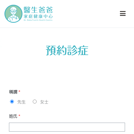
跳
到
內
醫生爸爸家庭健康中心
Dr. Baba Family Health Centre
容
預約診症
稱謂
*
先生
女士
姓氏
*