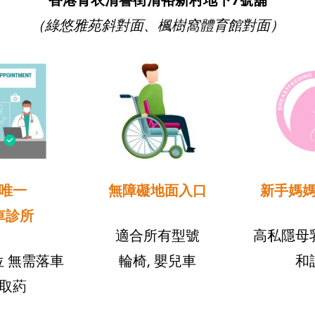
（綠悠雅苑斜對面、楓樹窩體育館對面）
唯一
無障礙地面入口
新手媽
車診所
適合所有型號
高私隱母
 無需落車
輪椅, 嬰兒車
和
取葯