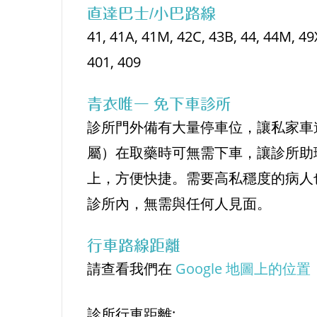
直達巴士/小巴路線
41, 41A, 41M, 42C, 43B, 44, 44M, 49
401, 409
青衣唯一 免下車診所
診所門外備有大量停車位，讓私家車
屬）在取藥時可無需下車，讓診所助
上，方便快捷。需要高私穩度的病人
診所內，無需與任何人見面。
行車路線距離
請查看我們在
Google 地圖上的位置
診所行車距離: