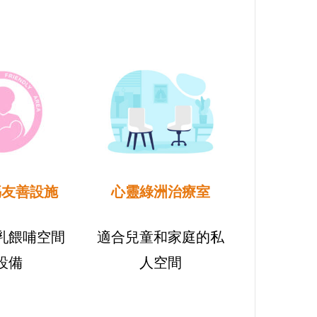
媽友善設施
心靈綠洲治療室
乳餵哺空間
適合兒童和家庭的私
設備
人空間