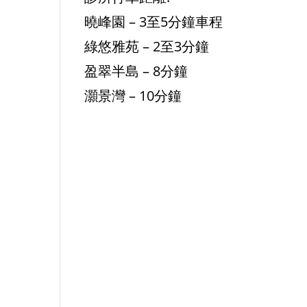
曉峰園 – 3至5分鐘車程
綠悠雅苑 – 2至3分鐘
盈翠半島 – 8分鐘
灝景灣 – 10分鐘