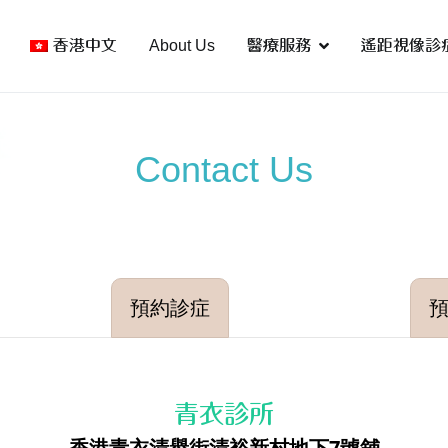
香港中文
About Us
醫療服務
遙距視像診
心
tre
Contact Us
預約診症
青衣診所
香港青衣清譽街清裕新村地下7號舖