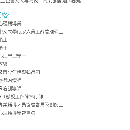
女士也曾為大專院校、商業機構提供培訓。
格:
心理輔導員
中文大學行政人員工商管理碩士
碩士
碩士
心理學理學士
教練
及青少年靜觀執行師
遊戲治療師
SR培訓導師
 M T靜觀工作間執行師
專業輔導人員協會會員及副院士
心理輔導學會會員