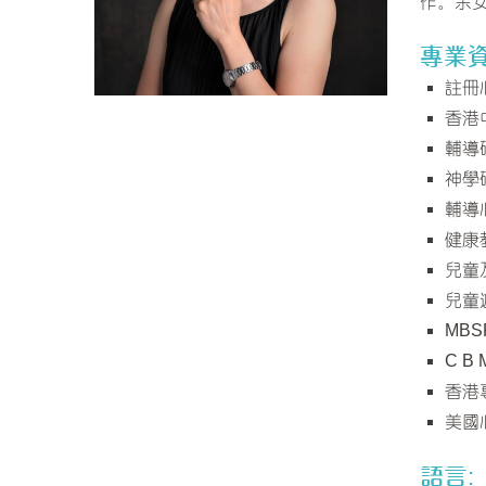
作。余
專業資
註冊
香港
輔導
神學
輔導
健康
兒童
兒童
MB
C B
香港
美國
語言: